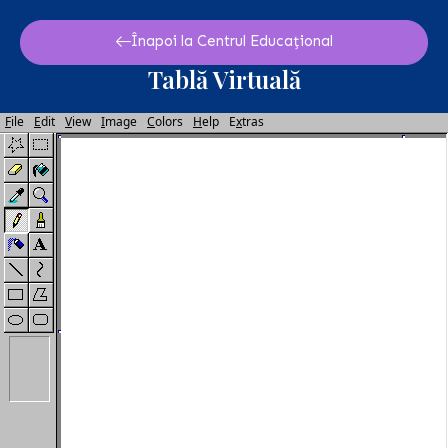
Skip
to
Înapoi la Centrul Educațional
content
Tablă Virtuală