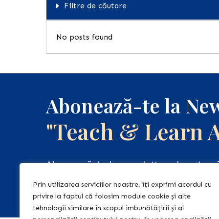
Filtre de căutare
No posts found
Abonează-te la New
"Teach & Learn 
Abonează-te la newsletter-ul nostru, 
regulat informații relevante și de act
Prin utilizarea serviciilor noastre, îți exprimi acordul cu
pentru tine!
privire la faptul că folosim module cookie și alte
tehnologii similare în scopul îmbunătățirii și al