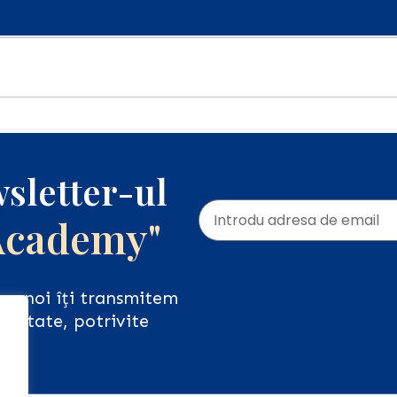
sletter-ul
Academy"
iar noi îți transmitem
ualitate, potrivite