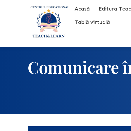
Skip
Acasă
Editura Teac
to
content
Tablă virtuală
Comunicare î