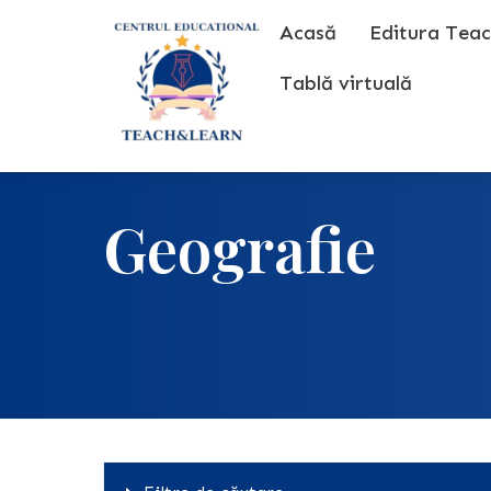
Skip
Acasă
Editura Teac
to
content
Tablă virtuală
Geografie