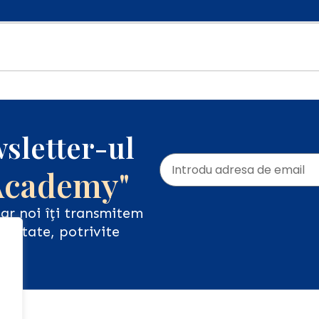
sletter-ul
Academy"
iar noi îți transmitem
ualitate, potrivite