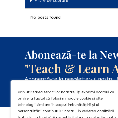
Filtre de căutare
No posts found
Abonează-te la New
"Teach & Learn 
Abonează-te la newsletter-ul nostru, 
regulat informații relevante și de act
pentru tine!
Prin utilizarea serviciilor noastre, îți exprimi acordul cu
privire la faptul că folosim module cookie și alte
tehnologii similare în scopul îmbunătățirii și al
personalizării conținutului nostru, în vederea analizării
traficului, a furnizării de publicitate și a protecției anti-