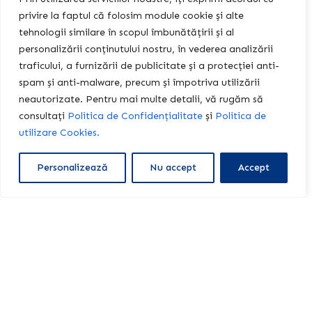
privire la faptul că folosim module cookie și alte
tehnologii similare în scopul îmbunătățirii și al
personalizării conținutului nostru, în vederea analizării
traficului, a furnizării de publicitate și a protecției anti-
CONTABILITATE GENERALĂ, TEST DE EVALUARE
spam și anti-malware, precum și împotriva utilizării
SUMATIV
februarie 25, 2025
academy
neautorizate. Pentru mai multe detalii, vă rugăm să
consultați
Politica de Confidențialitate
și
Politica de
Începe testul
utilizare Cookies.
Personalizează
Nu accept
Accept
Metode de numărare – permutări, aranjamente,
combinări, binomul lui Newton (Jocul provocărilor)
ianuarie 7, 2025
academy