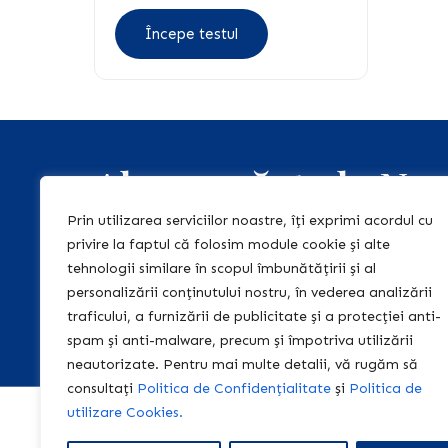
Începe testul
Abonează-te la New
"Teach & Learn 
Prin utilizarea serviciilor noastre, îți exprimi acordul cu
privire la faptul că folosim module cookie și alte
tehnologii similare în scopul îmbunătățirii și al
Abonează-te la newsletter-ul nostru, 
personalizării conținutului nostru, în vederea analizării
regulat informații relevante și de act
traficului, a furnizării de publicitate și a protecției anti-
pentru tine!
spam și anti-malware, precum și împotriva utilizării
neautorizate. Pentru mai multe detalii, vă rugăm să
consultați
Politica de Confidențialitate
și
Politica de
utilizare Cookies.
Acasă