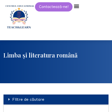
Skip
Contactează-ne!
to
content
Limba și literatura română
Filtre de căutare