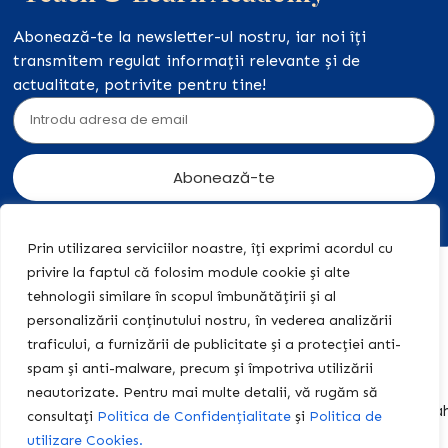
Abonează-te la newsletter-ul nostru, iar noi îți
transmitem regulat informații relevante și de
actualitate, potrivite pentru tine!
Abonează-te
Prin utilizarea serviciilor noastre, îți exprimi acordul cu
privire la faptul că folosim module cookie și alte
Acasă
Acțiuni
+40 774
tehnologii similare în scopul îmbunătățirii și al
legale
455 409
Editura
personalizării conținutului nostru, în vederea analizării
Teach &
Politica de
contact@teach-
traficului, a furnizării de publicitate și a protecției anti-
Learn
Confidențialitate
learn-
spam și anti-malware, precum și împotriva utilizării
academy.ro
Centrul
Politica de
neautorizate. Pentru mai multe detalii, vă rugăm să
Educațional
Cookies
centrulteach.learn@y
consultați
Politica de Confidențialitate
și
Politica de
Fișe de
Termeni și
Program:
utilizare Cookies.