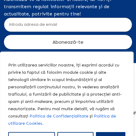
transmitem regulat informații relevante și de
actualitate, potrivite pentru tine!
Abonează-te
Prin utilizarea serviciilor noastre, îți exprimi acordul cu
privire la faptul că folosim module cookie și alte
Acasă
Acțiuni
+40 774
tehnologii similare în scopul îmbunătățirii și al
legale
455 409
Editura
personalizării conținutului nostru, în vederea analizării
Teach &
Politica de
contact@teach-
traficului, a furnizării de publicitate și a protecției anti-
Learn
Confidențialitate
learn-
spam și anti-malware, precum și împotriva utilizării
academy.ro
Centrul
Politica de
neautorizate. Pentru mai multe detalii, vă rugăm să
Educațional
Cookies
centrulteach.learn@y
consultați
Politica de Confidențialitate
și
Politica de
Fișe de
Termeni și
Program:
utilizare Cookies.
lucru
condiții
08:00 -