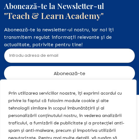
Abonează-te la Newsletter-ul
"Teach & Learn Academy"
Abonează-te la newsletter-ul nostru, iar noi îți
transmitem regulat informații relevante și de
actualitate, potrivite pentru tine!
Abonează-te
Prin utilizarea serviciilor noastre, îți exprimi acordul cu
privire la faptul că folosim module cookie și alte
Acasă
Acțiuni
+40 774
tehnologii similare în scopul îmbunătățirii și al
legale
455 409
Editura
personalizării conținutului nostru, în vederea analizării
Teach &
Politica de
contact@teach-
traficului, a furnizării de publicitate și a protecției anti-
Learn
Confidențialitate
learn-
spam și anti-malware, precum și împotriva utilizării
academy.ro
neautorizate. Pentru mai multe detalii, vă rugăm să
Centrul
Politica de