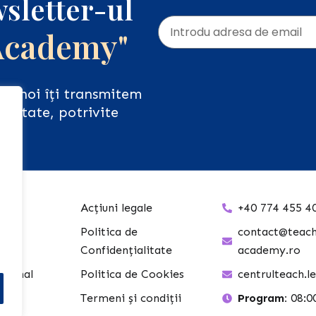
sletter-ul
Academy"
iar noi îți transmitem
ualitate, potrivite
Acțiuni legale
+40 774 455 4
h &
Politica de
contact@teach
Confidențialitate
academy.ro
ațional
Politica de Cookies
centrulteach.
Termeni și condiții
Program:
08:00