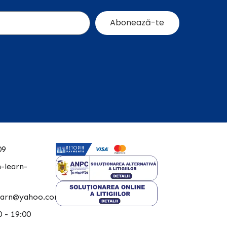
Abonează-te
09
-learn-
learn@yahoo.com
 - 19:00