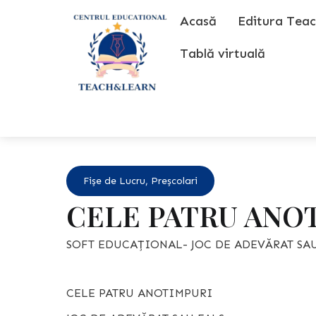
Skip
Acasă
Editura Teac
to
content
Tablă virtuală
Fișe de Lucru
,
Preșcolari
CELE PATRU ANO
SOFT EDUCAȚIONAL- JOC DE ADEVĂRAT SAU
CELE PATRU ANOTIMPURI