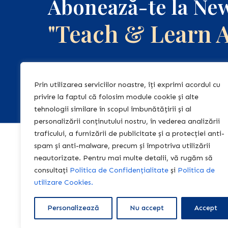
Abonează-te la New
"Teach & Learn 
Abonează-te la newsletter-ul nostru, 
regulat informații relevante și de act
Prin utilizarea serviciilor noastre, îți exprimi acordul cu
pentru tine!
privire la faptul că folosim module cookie și alte
tehnologii similare în scopul îmbunătățirii și al
personalizării conținutului nostru, în vederea analizării
traficului, a furnizării de publicitate și a protecției anti-
spam și anti-malware, precum și împotriva utilizării
Acasă
neautorizate. Pentru mai multe detalii, vă rugăm să
Editura Teac
consultați
Politica de Confidențialitate
și
Politica de
Learn
utilizare Cookies.
Centrul Educ
Personalizează
Nu accept
Accept
Fișe de lucru