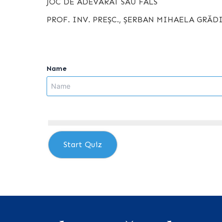
JOC DE ADEVĂRAT SAU FALS
PROF. INV. PREȘC., ȘERBAN MIHAELA GR
Name
Start Quiz