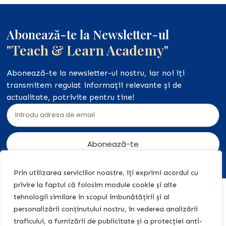
Abonează-te la Newsletter-ul
"Teach & Learn Academy"
Abonează-te la newsletter-ul nostru, iar noi îți
transmitem regulat informații relevante și de
actualitate, potrivite pentru tine!
Abonează-te
Prin utilizarea serviciilor noastre, îți exprimi acordul cu
privire la faptul că folosim module cookie și alte
Acasă
Acțiuni
+40 774
tehnologii similare în scopul îmbunătățirii și al
legale
455 409
personalizării conținutului nostru, în vederea analizării
Editura
traficului, a furnizării de publicitate și a protecției anti-
Teach &
Politica de
contact@teach-