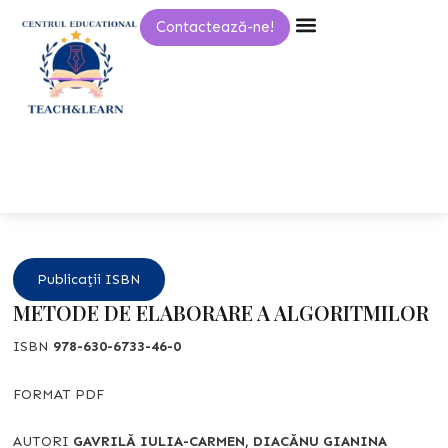
Skip
Contactează-ne!
to
content
Publicații ISBN
METODE DE ELABORARE A ALGORITMILOR
ISBN
978-630-6733-46-0
FORMAT PDF
AUTORI
GAVRILĂ IULIA-CARMEN, DIACĂNU GIANINA