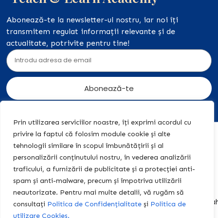
Abonează-te la newsletter-ul nostru, iar noi îți
transmitem regulat informații relevante și de
actualitate, potrivite pentru tine!
Abonează-te
Prin utilizarea serviciilor noastre, îți exprimi acordul cu
privire la faptul că folosim module cookie și alte
Acasă
Acțiuni
+40 774
tehnologii similare în scopul îmbunătățirii și al
legale
455 409
Editura
personalizării conținutului nostru, în vederea analizării
Teach &
Politica de
contact@teach-
traficului, a furnizării de publicitate și a protecției anti-
Learn
Confidențialitate
learn-
spam și anti-malware, precum și împotriva utilizării
academy.ro
Centrul
Politica de
neautorizate. Pentru mai multe detalii, vă rugăm să
Educațional
Cookies
centrulteach.learn@y
consultați
Politica de Confidențialitate
și
Politica de
Fișe de
Termeni și
Program:
utilizare Cookies.