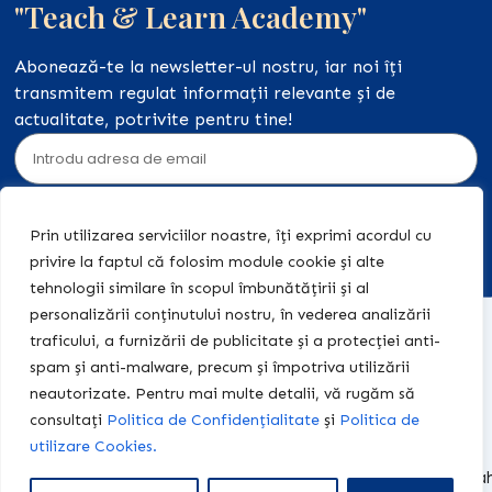
"Teach & Learn Academy"
Abonează-te la newsletter-ul nostru, iar noi îți
transmitem regulat informații relevante și de
actualitate, potrivite pentru tine!
Abonează-te
Prin utilizarea serviciilor noastre, îți exprimi acordul cu
privire la faptul că folosim module cookie și alte
tehnologii similare în scopul îmbunătățirii și al
personalizării conținutului nostru, în vederea analizării
Acasă
Acțiuni
+40 774
traficului, a furnizării de publicitate și a protecției anti-
legale
455 409
Editura
spam și anti-malware, precum și împotriva utilizării
Teach &
Politica de
contact@teach-
neautorizate. Pentru mai multe detalii, vă rugăm să
Learn
Confidențialitate
learn-
consultați
Politica de Confidențialitate
și
Politica de
academy.ro
utilizare Cookies.
Centrul
Politica de
Educațional
Cookies
centrulteach.learn@y