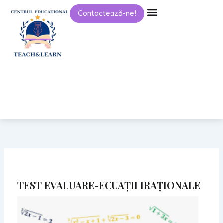
Skip
Contactează-ne!
to
content
TEST EVALUARE-ECUAȚII IRAȚIONALE