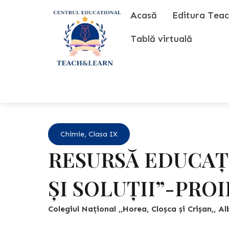
Skip
Acasă
Editura Teac
to
content
Tablă virtuală
Chimie
,
Clasa IX
RESURSĂ EDUCAȚ
ȘI SOLUȚII”-PRO
Colegiul Național ,,Horea, Cloșca și Crișan,, Al