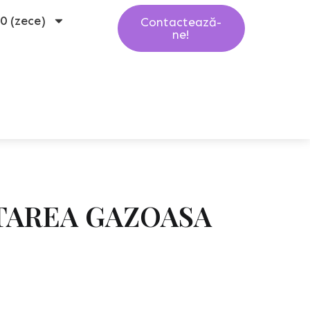
10 (zece)
Contactează-
ne!
TAREA GAZOASA