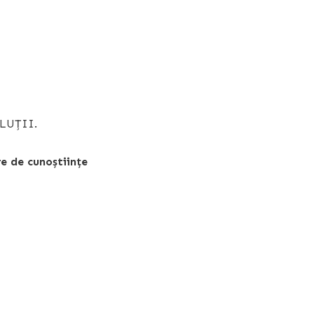
LUȚII.
re de cunoștiințe