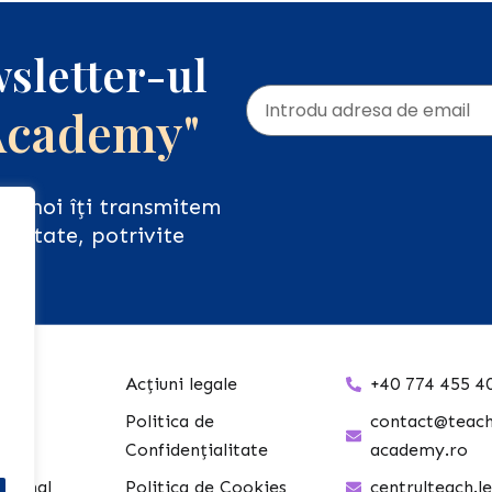
sletter-ul
Academy"
iar noi îți transmitem
ualitate, potrivite
Acțiuni legale
+40 774 455 4
h &
Politica de
contact@teach
Confidențialitate
academy.ro
ațional
Politica de Cookies
centrulteach.