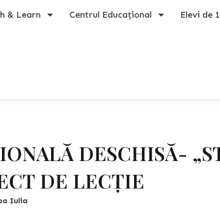
h & Learn
Centrul Educațional
Elevi de 
IONALĂ DESCHISĂ- „S
IECT DE LECȚIE
ba Iulia