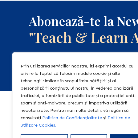
Abonează-te la New
"Teach & Learn 
Abonează-te la newsletter-ul nostru, 
regulat informații relevante și de act
Prin utilizarea serviciilor noastre, îți exprimi acordul cu
pentru tine!
privire la faptul că folosim module cookie și alte
tehnologii similare în scopul îmbunătățirii și al
personalizării conținutului nostru, în vederea analizării
traficului, a furnizării de publicitate și a protecției anti-
spam și anti-malware, precum și împotriva utilizării
Acasă
neautorizate. Pentru mai multe detalii, vă rugăm să
Editura Teac
consultați
Politica de Confidențialitate
și
Politica de
utilizare Cookies.
Learn
Centrul Educ