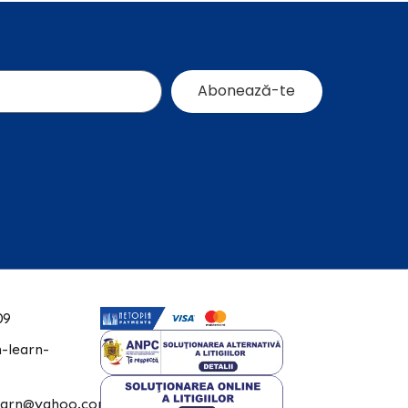
Abonează-te
09
-learn-
learn@yahoo.com