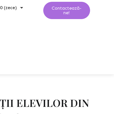
10 (zece)
Contactează-
ne!
ȚII ELEVILOR DIN