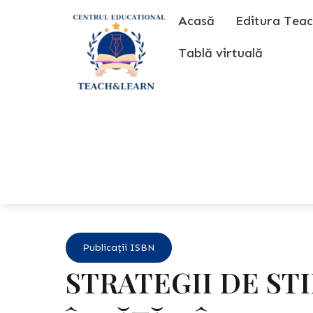
Skip
Acasă
Editura Teac
to
content
Tablă virtuală
Publicații ISBN
STRATEGII DE ST