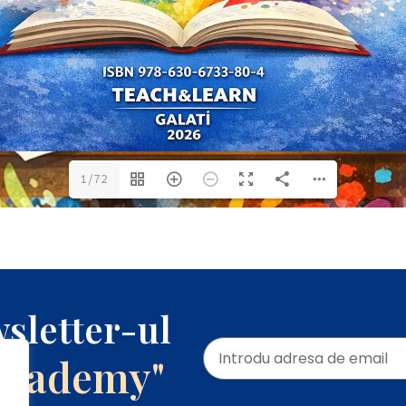
1/72
sletter-ul
Academy"