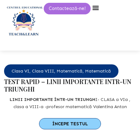
Skip
Contactează-ne!
to
content
Clasa VI
,
Clasa VIII
,
Matematică
,
Matematică
TEST RAPID – LINII IMPORTANTE INTR-UN
TRIUNGHI
LINII IMPORTANTE ÎNTR-UN TRIUNGH
I- CLASA a VIa ,
clasa a VIII-a -profesor matematică Valentina Anton
ÎNCEPE TESTUL