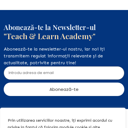
Abonează-te la Newsletter-ul
"Teach & Learn Academy"
Abonează-te la newsletter-ul nostru, iar noi îți
transmitem regulat informații relevante și de
actualitate, potrivite pentru tine!
Abonează-te
Acasă
Acțiuni
+40 774
Prin utilizarea serviciilor noastre, îți exprimi acordul cu
legale
455 409
Editura
privire la faptul că folosim module cookie și alte