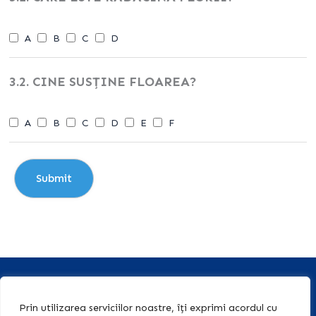
A
B
C
D
3.2. CINE SUSȚINE FLOAREA?
A
B
C
D
E
F
Abonează-te la Newsletter-ul
Prin utilizarea serviciilor noastre, îți exprimi acordul cu