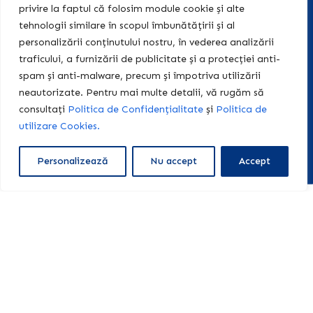
"Teach & Learn Academy"
privire la faptul că folosim module cookie și alte
tehnologii similare în scopul îmbunătățirii și al
Abonează-te la newsletter-ul nostru, iar noi îți
personalizării conținutului nostru, în vederea analizării
transmitem regulat informații relevante și de
traficului, a furnizării de publicitate și a protecției anti-
actualitate, potrivite pentru tine!
spam și anti-malware, precum și împotriva utilizării
neautorizate. Pentru mai multe detalii, vă rugăm să
consultați
Politica de Confidențialitate
și
Politica de
utilizare Cookies.
Abonează-te
Personalizează
Nu accept
Accept
Acasă
Acțiuni
+40 774
legale
455 409
Editura
Teach &
Politica de
contact@teach-
Learn
Confidențialitate
learn-
academy.ro
Centrul
Politica de
Educațional
Cookies
centrulteach.learn@y